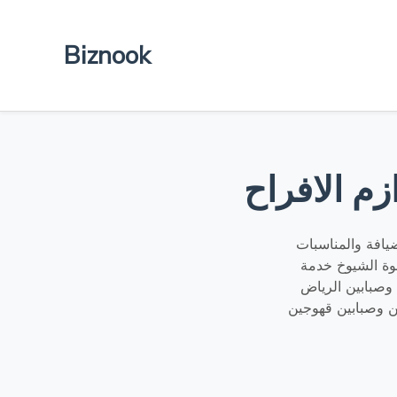
Biznook
زم الافراح
يافة والمناسبات
يق متميز بالمعرفة والخبرة صبابين قهوة نحن الأفضل في تقديم
وصبابين الرياض
 وصبابين قهوجين